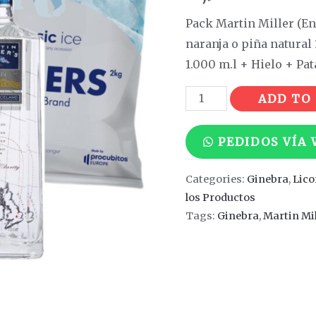
Pack Martin Miller (E
naranja o piña natural
1.000 m.l + Hielo + Pa
Martin
ADD TO
Miller
quantity
PEDIDOS VÍA
Categories:
Ginebra
,
Lico
los Productos
Tags:
Ginebra
,
Martin Mil