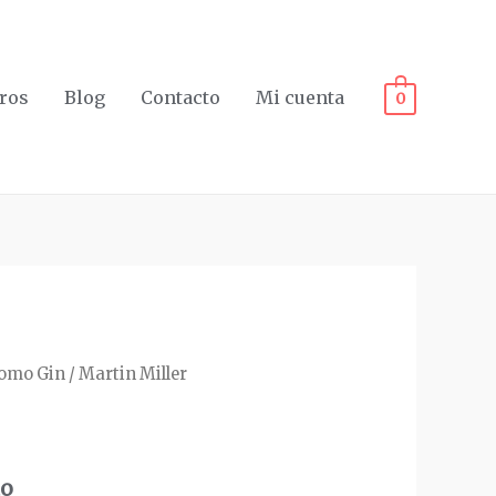
ros
Blog
Contacto
Mi cuenta
0
omo Gin
/ Martin Miller
r
do