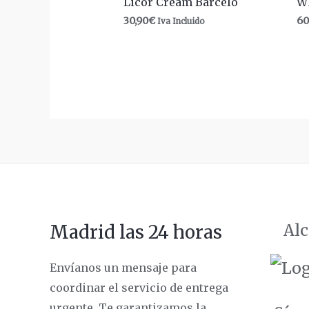
Licor Cream Barceló
W
30,90
€
60
Iva Incluido
Alc
Madrid las 24 horas
Envíanos un mensaje para
coordinar el servicio de entrega
urgente. Te garantizamos la