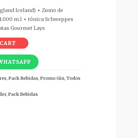
ngland Iceland) + Zumo de
 1.000 m.l + tónica Schweppes
tatas Gourmet Lays
 CART
 WHATSAPP
res
,
Pack Bebidas
,
Promo Gin
,
Todos
ler
,
Pack Bebidas