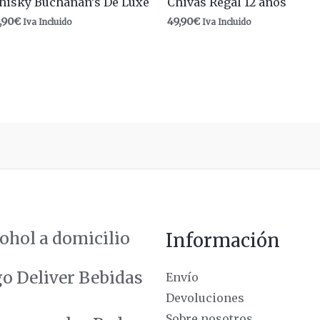
hisky Buchanan’s De Luxe
Chivas Regal 12 años
,90
€
49,90
€
Iva Incluido
Iva Incluido
ohol a domicilio
Información
Envío
Devoluciones
Sobre nosotros