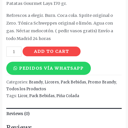
Patatas Gourmet Lays 170 gr.
Refrescos a elegir. Burn. Coca cola. Sprite original o
Zero. Tónica Schweppes original o limón. Agua con
gas. Néctar melocotón. ( pedir vasos gratis) Envío a
todo Madrid 24 horas
Piña
ADD TO CART
Colada
Original
PEDIDOS VÍA WHATSAPP
1010
quantity
Categories:
Brandy
,
Licores
,
Pack Bebidas
,
Promo Brandy
,
Todos los Productos
Tags:
Licor
,
Pack Bebidas
,
Piña Colada
Reviews (0)
Reviews