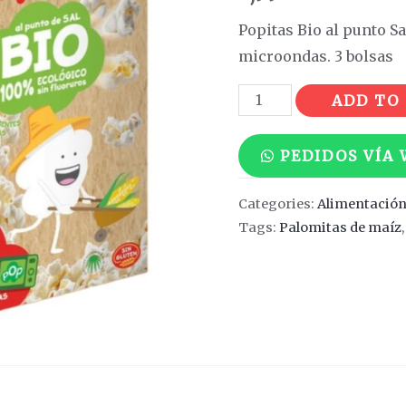
Popitas Bio al punto S
microondas. 3 bolsas
Popitas
ADD TO
Bio
al
PEDIDOS VÍA
punto
Sal
Categories:
Alimentació
quantity
Tags:
Palomitas de maíz