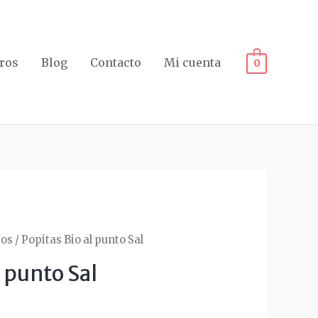
ros
Blog
Contacto
Mi cuenta
0
tos
/ Popitas Bio al punto Sal
l punto Sal
o