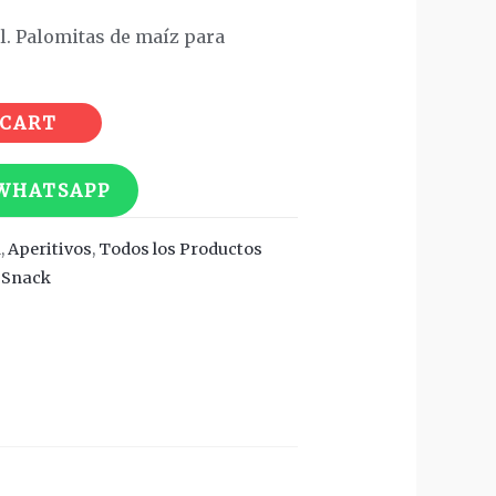
al. Palomitas de maíz para
 CART
 WHATSAPP
n
,
Aperitivos
,
Todos los Productos
,
Snack