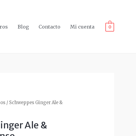
ros
Blog
Contacto
Mi cuenta
0
tos
/ Schweppes Ginger Ale &
inger Ale &