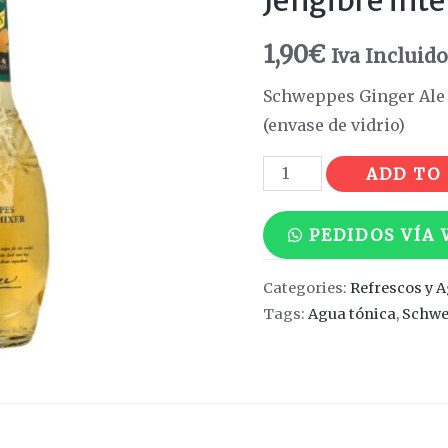
Jengibre int
1,90
€
Iva Incluid
Schweppes Ginger Ale &
(envase de vidrio)
Schweppes
ADD TO
Ginger
Ale
PEDIDOS VÍA
&
Jengibre
Categories:
Refrescos y 
intenso
Tags:
Agua tónica
,
Schw
quantity