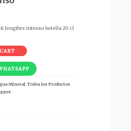
enso
o
 Jengibre intenso botella 20 cl
 CART
 WHATSAPP
Agua Mineral
,
Todos los Productos
eppes