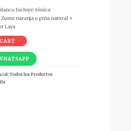
blanco.
Incluye: tónica
Zumo naranja o piña natural +
et Lays
 CART
 WHATSAPP
xcal
,
Todos los Productos
ila