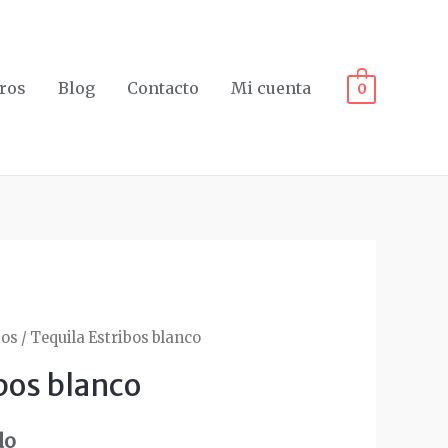
ros
Blog
Contacto
Mi cuenta
0
tos
/ Tequila Estribos blanco
bos blanco
do