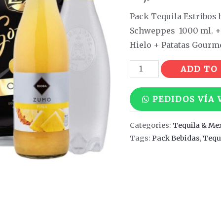
Pack Tequila Estribos 
Schweppes 1000 ml. + 
Hielo + Patatas Gourm
Tequila
ADD TO
Estribos
blanco
PEDIDOS VÍA
quantity
Categories:
Tequila & Me
Tags:
Pack Bebidas
,
Tequ