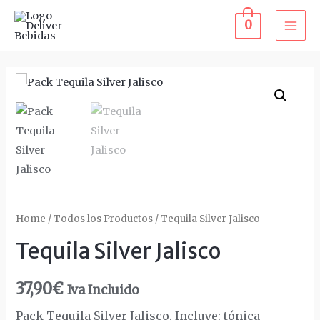
Ir
0
al
MA
contenido
ME
Home
/
Todos los Productos
/ Tequila Silver Jalisco
Tequila Silver Jalisco
37,90
€
Iva Incluido
Pack Tequila Silver Jalisco. Incluye: tónica