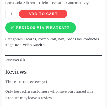
Coca Cola 2 litros + Hielo + Patatas Gourmet Lays
Velho
ADD TO CART
Bareiro
Brazil
PEDIDOS VÍA WHATSAPP
Cachaça
quantity
Categories:
Licores
,
Promo Ron
,
Ron
,
Todos los Productos
Tags:
Ron
,
Velho Bareiro
Reviews (0)
Reviews
There are no reviews yet.
Only logged in customers who have purchased this
product may leave a review.